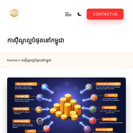
Skip
CONTACT US
to
u
content
c
កាស៊ីណូល្អបំផុតនៅកម្ពុជា
a
si
Home
»
កាស៊ីណូល្អបំផុតនៅកម្ពុជា
n
o
g
a
m
e.
c