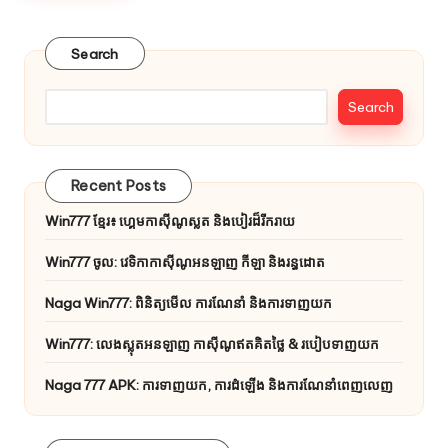
Search
Search
Recent Posts
Win777 ខ្មែរ៖ ហ្គេមកាស៊ីណូស្លត និងបៀរដ៏រីករាយ
Win777 ចូល: វេទិកាកាស៊ីណូអនឡាញ កីឡា និងរន្ធដោត
Naga Win777: ពិនិត្យមើល ការណែនាំ និងការទាញយក
Win777: លេងស្លុតអនឡាញ កាស៊ីណូឥតគិតថ្លៃ & របៀបទាញយក
Naga 777 APK: ការទាញយក, ការដំឡើង និងការណែនាំពេញលេញ