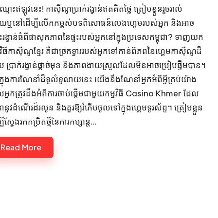
ឈ្មោះឥឡូវនេះ! កាស៊ីណូប្រាក់រង្វាន់ឥតគិតថ្លៃ ត្រៀមខ្លួនរួចរាល់
យឬនៅដើម្បីលើកកម្ពស់បទពិសោធន៍លេងហ្គេមរបស់អ្នក និងអាច
ះរង្វាន់ធំពីផាសុកភាពនៃផ្ទះរបស់អ្នកនៅក្នុងប្រទេសកម្ពុជា? ទាញយក
មវិធីកាស៊ីណូខ្មែរ គឺជាច្រកទ្វាររបស់អ្នកទៅកាន់ពិភពនៃហ្គេមកាស៊ីណូដ៏
ើប ប្រាក់រង្វាន់ផ្តាច់មុខ និងភាពងាយស្រួលដែលមិនអាចប្រៀបផ្ទឹមបាន។
្នុងការណែនាំដ៏ទូលំទូលាយនេះ យើងនឹងណែនាំអ្នកអំពីអ្វីគ្រប់យ៉ាង
អ្នកត្រូវដឹងអំពីការចាប់ផ្តើមជាមួយកម្មវិធី Casino Khmer ដែល
ានូវដំណើរដ៏រលូន និងគួរឱ្យរំភើបចូលទៅក្នុងហ្គេមទូរស័ព្ទ។ ត្រៀមខ្លួន
្បីស្វែងរកកម្រិតថ្មីនៃការកម្សាន្ត…
Read More