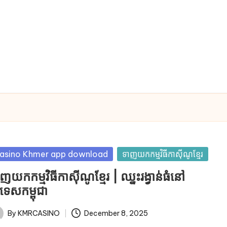
sted
asino Khmer app download
ទាញយកកម្មវិធីកាស៊ីណូខ្មែរ
ញយកកម្មវិធីកាស៊ីណូខ្មែរ | ឈ្នះរង្វាន់ធំនៅ
រទេសកម្ពុជា
By
KMRCASINO
December 8, 2025
ted