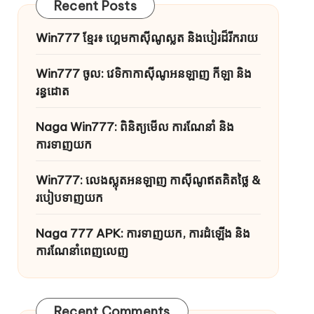
Recent Posts
Win777 ខ្មែរ៖ ហ្គេមកាស៊ីណូស្លត និងបៀរដ៏រីករាយ
Win777 ចូល: វេទិកាកាស៊ីណូអនឡាញ កីឡា និង
រន្ធដោត
Naga Win777: ពិនិត្យមើល ការណែនាំ និង
ការទាញយក
Win777: លេងស្លុតអនឡាញ កាស៊ីណូឥតគិតថ្លៃ &
របៀបទាញយក
Naga 777 APK: ការទាញយក, ការដំឡើង និង
ការណែនាំពេញលេញ
Recent Comments