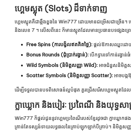
ហ្គេមស្លុត (Slots) ដ៏ទាក់ទាញ
ហ្គេមស្លុតគឺជាឆ្អឹងខ្នងនៃ Win777 ដោយមានជម្រើសជាច្រើន។ 
និងលេខ 7 ។ លើសពីនេះ ក៏មានស្លុតដែលមានប្រធានបទផ្សងព្រេ
Free Spins (ការបង្វិលឥតគិតថ្លៃ):
ផ្តល់ឱកាសឈ្នះដោយមិ
Bonus Rounds (ជុំប្រាក់រង្វាន់):
បើកទ្វារទៅកាន់រង្វាន់
Wild Symbols (និមិត្តសញ្ញា Wild):
អាចជំនួសនិមិត្តស
Scatter Symbols (និមិត្តសញ្ញា Scatter):
អាចបង្កឱ
ដើម្បីទទួលបានបទពិសោធន៍ល្អបំផុត គួរជ្រើសរើសហ្គេមស្លុតដ
ក្លាឃ្លោក និងបៀរៈ ប្រពៃណី និងយុទ្ធសាស្
Win777 ក៏ផ្តល់ជូននូវហ្គេមប្រពៃណីរបស់ខ្មែរដូចជា ក្លាឃ្ល
គ្រាន់តែទស្សន៍ទាយលទ្ធផលនៃគ្រាប់ឡុកឡាក់បីគ្រាប់។ និមិត្តស