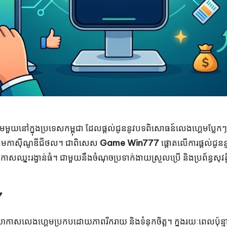
នៅក្នុងប្រទេសកម្ពុជា ដែលផ្តល់ជូននូវបទពិសោធន៍លេងហ្គេមប្លែកៗ និងគ
ហ្គេមកាស៊ីណូឌីជីថល។ ជាពិសេស
Game Win777
ផ្តោតលើការផ្តល់ជូន
ឈ្នះរង្វាន់ធំ។ ជាមួយនឹងចំណុចប្រទាក់ងាយស្រួលប្រើ និងប្រព័ន្ធស
7
សលេងហ្គេមប្រកបដោយភាពរីករាយ និងទំនុកចិត្ត។ ក្នុងរយៈពេលប៉ុន្មា