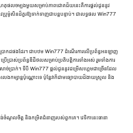
ះ។ ហេតុផលចម្បងមួយសម្រាប់ភាពជោគជ័យនេះគឺការផ្តល់ជូននូវ
ូវប្រូម៉ូសិនដ៏គួរឱ្យទាក់ទាញជាបន្តបន្ទាប់។ ជាលទ្ធផល Win777
តប្រាកដផងដែរ។ ជាបឋម Win777 ដំណើរការលើប្រព័ន្ធអនឡាញ
ប្រាស់ប្រព័ន្ធឌីជីថលសម្រាប់ប្រតិបត្តិការទាំងអស់ រួមទាំងការ
់សាច់ប្រាក់។ ទីបី Win777 ផ្តល់ជូននូវជម្រើសហ្គេមជាច្រើនដែល
កម្សាន្តប៉ុណ្ណោះទេ ប៉ុន្តែវាក៏ជាមធ្យោបាយដ៏ងាយស្រួល និង
ចំណូលចិត្ត និងកម្រិតជំនាញរបស់ពួកគេ។ វេទិកានេះធានា