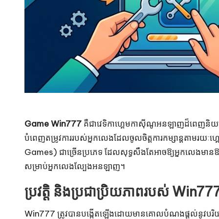
Game Win777
គឺជាវេទិកាហ្គេមកាស៊ីណូអនឡាញដ៏ពេញនិយមមួយ
បំពេញតម្រូវការរបស់អ្នកលេងដែលចូលចិត្តការកម្សាន្តតាមរយៈ
Games) ជាច្រើនប្រភេទ ដែលសុទ្ធសឹងតែអាចឱ្យអ្នកលេងមានឱកាស
សម្រាប់អ្នកលេងល្បែងអនឡាញ។
ប្រវត្តិ និងប្រជាប្រិយភាពរបស់ Win77
Win777 ត្រូវបានបង្កើតឡើងដោយមានគោលបំណងផ្តល់នូវបរិយាកា