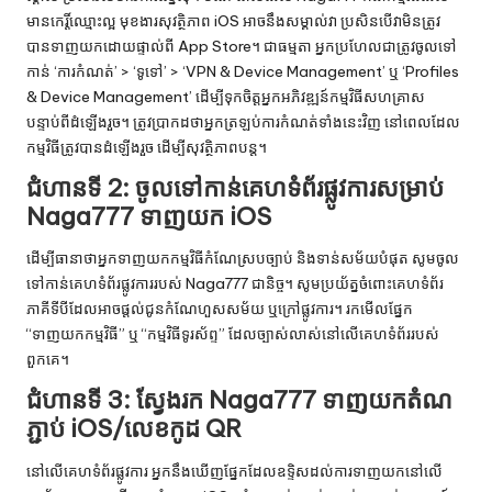
មានកេរ្តិ៍ឈ្មោះល្អ មុខងារសុវត្ថិភាព iOS អាចនឹងសម្គាល់វា ប្រសិនបើវាមិនត្រូវ
បានទាញយកដោយផ្ទាល់ពី App Store។ ជាធម្មតា អ្នកប្រហែលជាត្រូវចូលទៅ
កាន់ ‘ការកំណត់’ > ‘ទូទៅ’ > ‘VPN & Device Management’ ឬ ‘Profiles
& Device Management’ ដើម្បីទុកចិត្តអ្នកអភិវឌ្ឍន៍កម្មវិធីសហគ្រាស
បន្ទាប់ពីដំឡើងរួច។ ត្រូវប្រាកដថាអ្នកត្រឡប់ការកំណត់ទាំងនេះវិញ នៅពេលដែល
កម្មវិធីត្រូវបានដំឡើងរួច ដើម្បីសុវត្ថិភាពបន្ត។
ជំហានទី 2: ចូលទៅកាន់គេហទំព័រផ្លូវការសម្រាប់
Naga777 ទាញយក iOS
ដើម្បីធានាថាអ្នកទាញយកកម្មវិធីកំណែស្របច្បាប់ និងទាន់សម័យបំផុត សូមចូល
ទៅកាន់គេហទំព័រផ្លូវការរបស់ Naga777 ជានិច្ច។ សូមប្រយ័ត្នចំពោះគេហទំព័រ
ភាគីទីបីដែលអាចផ្តល់ជូនកំណែហួសសម័យ ឬក្រៅផ្លូវការ។ រកមើលផ្នែក
“ទាញយកកម្មវិធី” ឬ “កម្មវិធីទូរស័ព្ទ” ដែលច្បាស់លាស់នៅលើគេហទំព័ររបស់
ពួកគេ។
ជំហានទី 3: ស្វែងរក Naga777 ទាញយកតំណ
ភ្ជាប់ iOS/លេខកូដ QR
នៅលើគេហទំព័រផ្លូវការ អ្នកនឹងឃើញផ្នែកដែលឧទ្ទិសដល់ការទាញយកនៅលើ