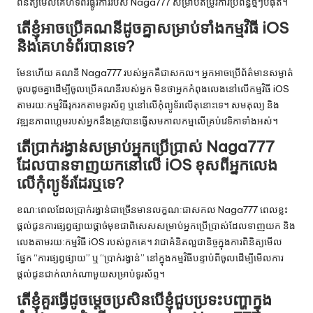
ពិនិត្យមើលគេហទំព័រផ្លូវការរបស់ Naga777 សម្រាប់តម្រូវការប្រព័ន្ធថ្មីៗបំផុត។
តើខ្ញុំអាចប្រើគណនីដូចគ្នាសម្រាប់ទាំងកម្មវិធី iOS
និងគេហទំព័របានទេ?
មែនហើយ គណនី Naga777 របស់អ្នកគឺជាសកល។ អ្នកអាចប្រើព័ត៌មានសម្ងាត់
ចូលដូចគ្នាដើម្បីចូលប្រើគណនីរបស់អ្នក មិនថាអ្នកកំពុងលេងនៅលើកម្មវិធី iOS
តាមរយៈកម្មវិធីរុករកតាមទូរស័ព្ទ ឬនៅលើកុំព្យូទ័រលើតុនោះទេ។ សមតុល្យ និង
វឌ្ឍនភាពហ្គេមរបស់អ្នកនឹងត្រូវបានធ្វើសមកាលកម្មលើគ្រប់វេទិកាទាំងអស់។
តើប្រាក់រង្វាន់សម្រាប់អ្នកប្រើប្រាស់ Naga777
ដែលបានទាញយកនៅលើ iOS ខុសពីអ្នកលេង
លើកុំព្យូទ័រដែរឬទេ?
ខណៈពេលដែលប្រាក់រង្វាន់ជាច្រើនមានលក្ខណៈជាសកល Naga777 ពេលខ្លះ
ផ្តល់ជូនការផ្សព្វផ្សាយផ្តាច់មុខជាពិសេសសម្រាប់អ្នកប្រើប្រាស់ដែលទាញយក និង
លេងតាមរយៈកម្មវិធី iOS របស់ពួកគេ។ វាជាគំនិតល្អជានិច្ចក្នុងការពិនិត្យមើល
ផ្នែក “ការផ្សព្វផ្សាយ” ឬ “ប្រាក់រង្វាន់” នៅក្នុងកម្មវិធីបន្ទាប់ពីចូលដើម្បីមើលការ
ផ្តល់ជូនជាក់លាក់ណាមួយសម្រាប់ទូរស័ព្ទ។
តើខ្ញុំគួរធ្វើដូចម្តេចប្រសិនបើខ្ញុំជួបប្រទះបញ្ហាក្នុង