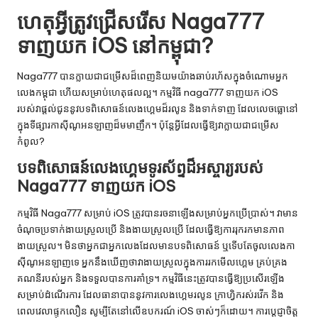
o
ហេតុអ្វីត្រូវជ្រើសរើស Naga777
m
ទាញយក iOS នៅកម្ពុជា?
Naga777 បានក្លាយជាជម្រើសដ៏ពេញនិយមយ៉ាងឆាប់រហ័សក្នុងចំណោមអ្នក
លេងកម្ពុជា ហើយសម្រាប់ហេតុផលល្អ។ កម្មវិធី naga777 ទាញយក iOS
របស់វាផ្តល់ជូននូវបទពិសោធន៍លេងហ្គេមដ៏រលូន និងទាក់ទាញ ដែលលេចធ្លោនៅ
ក្នុងទីផ្សារកាស៊ីណូអនឡាញដ៏មមាញឹក។ ប៉ុន្តែអ្វីដែលធ្វើឱ្យវាក្លាយជាជម្រើស
កំពូល?
បទពិសោធន៍លេងហ្គេមទូរស័ព្ទដ៏អស្ចារ្យរបស់
Naga777 ទាញយក iOS
កម្មវិធី Naga777 សម្រាប់ iOS ត្រូវបានរចនាឡើងសម្រាប់អ្នកប្រើប្រាស់។ វាមាន
ចំណុចប្រទាក់ងាយស្រួលប្រើ និងងាយស្រួលប្រើ ដែលធ្វើឱ្យការរុករកមានភាព
ងាយស្រួល។ មិនថាអ្នកជាអ្នកលេងដែលមានបទពិសោធន៍ ឬទើបតែចូលលេងកា
ស៊ីណូអនឡាញទេ អ្នកនឹងឃើញថាវាងាយស្រួលក្នុងការរកមើលហ្គេម គ្រប់គ្រង
គណនីរបស់អ្នក និងទទួលបានការគាំទ្រ។ កម្មវិធីនេះត្រូវបានធ្វើឱ្យប្រសើរឡើង
សម្រាប់ដំណើរការ ដែលធានាបាននូវការលេងហ្គេមរលូន ក្រាហ្វិករស់រវើក និង
ពេលវេលាផ្ទុកលឿន សូម្បីតែនៅលើឧបករណ៍ iOS ចាស់ៗក៏ដោយ។ ការប្តេជ្ញាចិត្ត