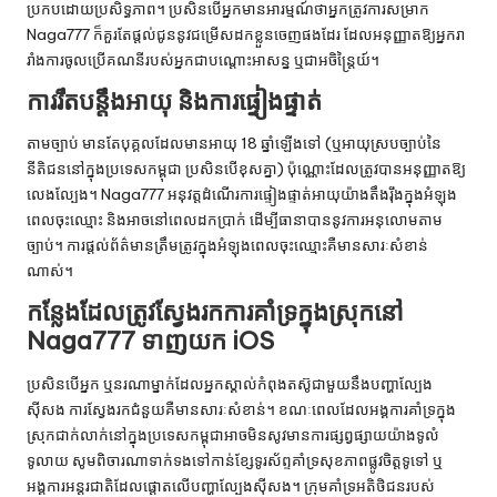
ប្រកបដោយប្រសិទ្ធភាព។ ប្រសិនបើអ្នកមានអារម្មណ៍ថាអ្នកត្រូវការសម្រាក
Naga777 ក៏គួរតែផ្តល់ជូននូវជម្រើសដកខ្លួនចេញផងដែរ ដែលអនុញ្ញាតឱ្យអ្នករា
រាំងការចូលប្រើគណនីរបស់អ្នកជាបណ្តោះអាសន្ន ឬជាអចិន្ត្រៃយ៍។
ការរឹតបន្តឹងអាយុ និងការផ្ទៀងផ្ទាត់
តាមច្បាប់ មានតែបុគ្គលដែលមានអាយុ 18 ឆ្នាំឡើងទៅ (ឬអាយុស្របច្បាប់នៃ
នីតិជននៅក្នុងប្រទេសកម្ពុជា ប្រសិនបើខុសគ្នា) ប៉ុណ្ណោះដែលត្រូវបានអនុញ្ញាតឱ្យ
លេងល្បែង។ Naga777 អនុវត្តដំណើរការផ្ទៀងផ្ទាត់អាយុយ៉ាងតឹងរ៉ឹងក្នុងអំឡុង
ពេលចុះឈ្មោះ និងអាចនៅពេលដកប្រាក់ ដើម្បីធានាបាននូវការអនុលោមតាម
ច្បាប់។ ការផ្តល់ព័ត៌មានត្រឹមត្រូវក្នុងអំឡុងពេលចុះឈ្មោះគឺមានសារៈសំខាន់
ណាស់។
កន្លែងដែលត្រូវស្វែងរកការគាំទ្រក្នុងស្រុកនៅ
Naga777 ទាញយក iOS
ប្រសិនបើអ្នក ឬនរណាម្នាក់ដែលអ្នកស្គាល់កំពុងតស៊ូជាមួយនឹងបញ្ហាល្បែង
ស៊ីសង ការស្វែងរកជំនួយគឺមានសារៈសំខាន់។ ខណៈពេលដែលអង្គការគាំទ្រក្នុង
ស្រុកជាក់លាក់នៅក្នុងប្រទេសកម្ពុជាអាចមិនសូវមានការផ្សព្វផ្សាយយ៉ាងទូលំ
ទូលាយ សូមពិចារណាទាក់ទងទៅកាន់ខ្សែទូរស័ព្ទគាំទ្រសុខភាពផ្លូវចិត្តទូទៅ ឬ
អង្គការអន្តរជាតិដែលផ្តោតលើបញ្ហាល្បែងស៊ីសង។ ក្រុមគាំទ្រអតិថិជនរបស់