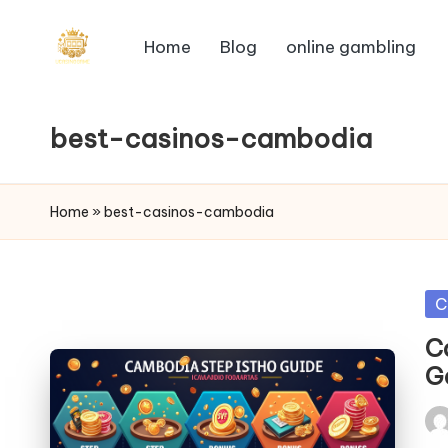
Home
Blog
online gambling
Skip
u
to
content
c
best-casinos-cambodia
a
si
Home
»
best-casinos-cambodia
n
o
Po
C
in
g
C
G
a
m
Pos