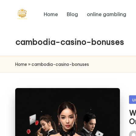
Home
Blog
online gambling
Skip
u
to
content
c
cambodia-casino-bonuses
a
si
Home
»
cambodia-casino-bonuses
n
o
Po
u
g
in
W
a
O
m