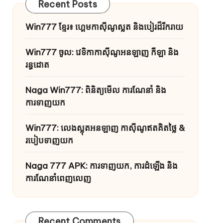
Recent Posts
Win777 ខ្មែរ៖ ហ្គេមកាស៊ីណូស្លត និងបៀរដ៏រីករាយ
Win777 ចូល: វេទិកាកាស៊ីណូអនឡាញ កីឡា និង
រន្ធដោត
Naga Win777: ពិនិត្យមើល ការណែនាំ និង
ការទាញយក
Win777: លេងស្លុតអនឡាញ កាស៊ីណូឥតគិតថ្លៃ &
របៀបទាញយក
Naga 777 APK: ការទាញយក, ការដំឡើង និង
ការណែនាំពេញលេញ
Recent Comments