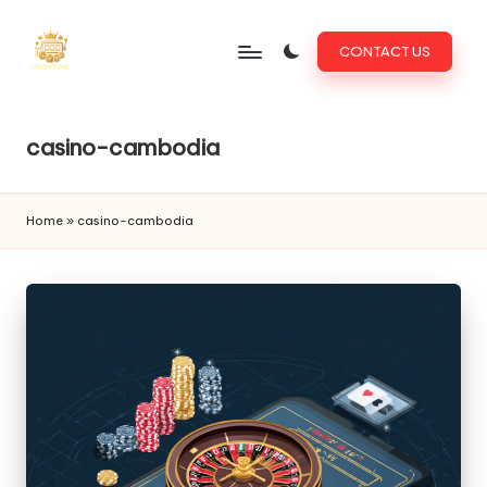
Skip
CONTACT US
to
u
content
c
casino-cambodia
a
si
Home
»
casino-cambodia
n
o
g
a
m
e.
c