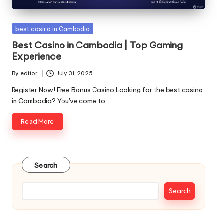
o
m
Posted
best casino in Cambodia
in
Best Casino in Cambodia | Top Gaming
Experience
By
editor
July 31, 2025
Posted
by
Register Now! Free Bonus Casino Looking for the best casino
in Cambodia? You've come to…
Read More
Search
Search