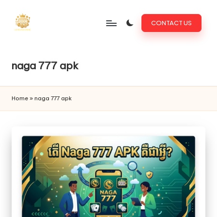
Skip
CONTACT US
to
u
content
c
naga 777 apk
a
si
Home
»
naga 777 apk
n
o
g
a
m
e.
c