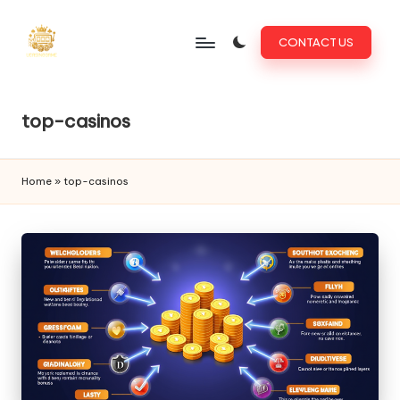
Skip
CONTACT US
to
u
content
c
top-casinos
a
si
Home
»
top-casinos
n
o
g
a
m
e.
c