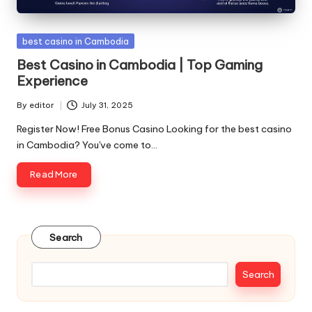
o
m
Posted
best casino in Cambodia
in
Best Casino in Cambodia | Top Gaming
Experience
By
editor
July 31, 2025
Posted
by
Register Now! Free Bonus Casino Looking for the best casino
in Cambodia? You've come to…
Read More
Search
Search