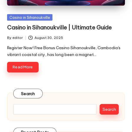
o
m
Posted
Casino in Sihanoukville
in
Casino in Sihanoukville | Ultimate Guide
By
editor
August 30, 2025
Posted
by
Register Now! Free Bonus Casino Sihanoukville, Cambodia's
vibrant coastal city, has long been a magnet…
Read More
Search
Search