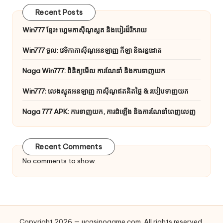
Recent Posts
Win777 ខ្មែរ៖ ហ្គេមកាស៊ីណូស្លត និងបៀរដ៏រីករាយ
Win777 ចូល: វេទិកាកាស៊ីណូអនឡាញ កីឡា និងរន្ធដោត
Naga Win777: ពិនិត្យមើល ការណែនាំ និងការទាញយក
Win777: លេងស្លុតអនឡាញ កាស៊ីណូឥតគិតថ្លៃ & របៀបទាញយក
Naga 777 APK: ការទាញយក, ការដំឡើង និងការណែនាំពេញលេញ
Recent Comments
No comments to show.
Copyright 2026 — ucasinogame.com. All rights reserved.