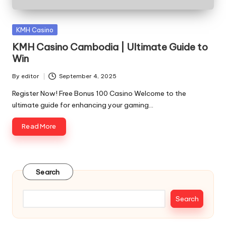
o
m
Posted
KMH Casino
in
KMH Casino Cambodia | Ultimate Guide to
Win
By
editor
September 4, 2025
Posted
by
Register Now! Free Bonus 100 Casino Welcome to the
ultimate guide for enhancing your gaming…
Read More
Search
Search